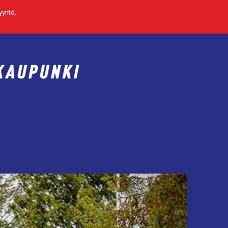
yyntö
.