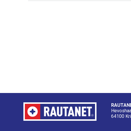
RAUTANE
Hevoshaa
64100 Kri