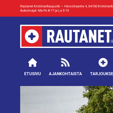
Rautanet Kristiinankaupunki • Hevoshaantie 4, 64100 Kristiinan
Aukioloajat: Ma-Pe 8-17 ja La 9-13
ETUSIVU
AJANKOHTAISTA
TARJOUKS