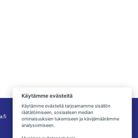
Käytämme evästeitä
Käytämme evästeitä tarjoamamme sisällön
Aukioloajat
räätälöimiseen, sosiaalisen median
a.fi
Ma-Pe 8-17
ominaisuuksien tukemiseen ja kävijämäärämme
La 9-13
analysoimiseen.