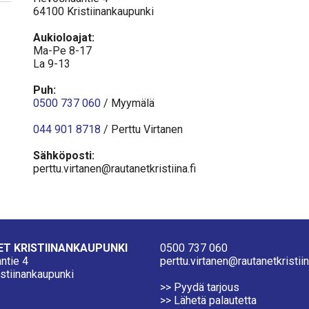
64100 Kristiinankaupunki
Aukioloajat:
Ma-Pe 8-17
La 9-13
Puh:
0500 737 060
/ Myymälä
044 901 8718
/ Perttu Virtanen
Sähköposti:
perttu.virtanen@rautanetkristiina.fi
T KRISTIINANKAUPUNKI
0500 737 060
ntie 4
perttu.virtanen@rautanetkristiin
stiinankaupunki
>> Pyydä tarjous
>> Lähetä palautetta