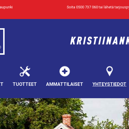
kaupunki
Soita 0500 737 060
tai
lähetä tarjousp
ET
TUOTTEET
AMMATTILAISET
YHTEYSTIEDOT