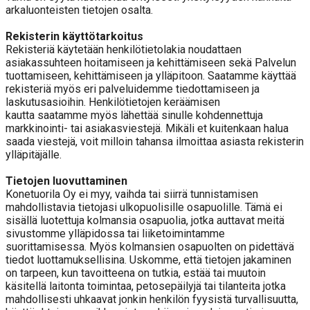
arkaluonteisten tietojen osalta.
Rekisterin käyttötarkoitus
Rekisteriä käytetään henkilötietolakia noudattaen
asiakassuhteen hoitamiseen ja kehittämiseen sekä Palvelun
tuottamiseen, kehittämiseen ja ylläpitoon. Saatamme käyttää
rekisteriä myös eri palveluidemme tiedottamiseen ja
laskutusasioihin. Henkilötietojen keräämisen
kautta saatamme myös lähettää sinulle kohdennettuja
markkinointi- tai asiakasviestejä. Mikäli et kuitenkaan halua
saada viestejä, voit milloin tahansa ilmoittaa asiasta rekisterin
ylläpitäjälle.
Tietojen luovuttaminen
Konetuorila Oy ei myy, vaihda tai siirrä tunnistamisen
mahdollistavia tietojasi ulkopuolisille osapuolille. Tämä ei
sisällä luotettuja kolmansia osapuolia, jotka auttavat meitä
sivustomme ylläpidossa tai liiketoimintamme
suorittamisessa. Myös kolmansien osapuolten on pidettävä
tiedot luottamuksellisina. Uskomme, että tietojen jakaminen
on tarpeen, kun tavoitteena on tutkia, estää tai muutoin
käsitellä laitonta toimintaa, petosepäilyjä tai tilanteita jotka
mahdollisesti uhkaavat jonkin henkilön fyysistä turvallisuutta,