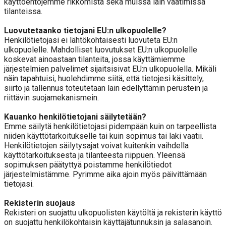
käyttöehtojemme rikkomista sekä muissa lain vaatimissa
tilanteissa.
Luovutetaanko tietojani EU:n ulkopuolelle?
Henkilötietojasi ei lähtökohtaisesti luovuteta EU:n
ulkopuolelle. Mahdolliset luovutukset EU:n ulkopuolelle
koskevat ainoastaan tilanteita, jossa käyttämiemme
järjestelmien palvelimet sijaitsisivat EU:n ulkopuolella. Mikäli
näin tapahtuisi, huolehdimme siitä, että tietojesi käsittely,
siirto ja tallennus toteutetaan lain edellyttämin perustein ja
riittävin suojamekanismein.
Kauanko henkilötietojani säilytetään?
Emme säilytä henkilötietojasi pidempään kuin on tarpeellista
niiden käyttötarkoitukselle tai kuin sopimus tai laki vaatii.
Henkilötietojen säilytysajat voivat kuitenkin vaihdella
käyttötarkoituksesta ja tilanteesta riippuen. Yleensä
sopimuksen päätyttyä poistamme henkilötiedot
järjestelmistämme. Pyrimme aika ajoin myös päivittämään
tietojasi.
Rekisterin suojaus
Rekisteri on suojattu ulkopuolisten käytöltä ja rekisterin käyttö
on suojattu henkilökohtaisin käyttäjätunnuksin ja salasanoin.