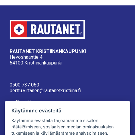
RAUTANET KRISTIINANKAUPUNKI
Hevoshaantie 4
64100 Kristiinankaupunki
0500 737 060
perttu.virtanen@rautanetkristiina.fi
>> Pyydä tarjous
>> Lähetä palautetta
Käytämme evästeitä
Aukioloajat
Käytämme evästeitä tarjoamamme sisällön
Ma-Pe 8-17
räätälöimiseen, sosiaalisen median ominaisuuksien
La 9-13
tukemiseen ja kävijämäärämme analysoimiseen.