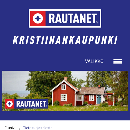
VALIKKO
ETUSIVU
AJANKOHTAISTA
TARJOUKSET
Etusivu
Tietosuojaseloste