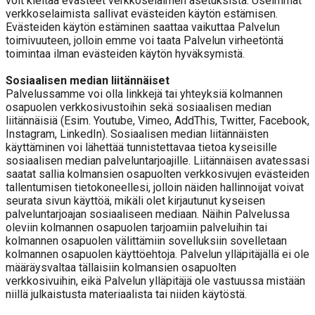
voit kieltää evästeet verkkoselaimen asetuksista. Useimmat
verkkoselaimista sallivat evästeiden käytön estämisen.
Evästeiden käytön estäminen saattaa vaikuttaa Palvelun
toimivuuteen, jolloin emme voi taata Palvelun virheetöntä
toimintaa ilman evästeiden käytön hyväksymistä.
Sosiaalisen median liitännäiset
Palvelussamme voi olla linkkejä tai yhteyksiä kolmannen
osapuolen verkkosivustoihin sekä sosiaalisen median
liitännäisiä (Esim. Youtube, Vimeo, AddThis, Twitter, Facebook,
Instagram, LinkedIn). Sosiaalisen median liitännäisten
käyttäminen voi lähettää tunnistettavaa tietoa kyseisille
sosiaalisen median palveluntarjoajille. Liitännäisen avatessasi
saatat sallia kolmansien osapuolten verkkosivujen evästeiden
tallentumisen tietokoneellesi, jolloin näiden hallinnoijat voivat
seurata sivun käyttöä, mikäli olet kirjautunut kyseisen
palveluntarjoajan sosiaaliseen mediaan. Näihin Palvelussa
oleviin kolmannen osapuolen tarjoamiin palveluihin tai
kolmannen osapuolen välittämiin sovelluksiin sovelletaan
kolmannen osapuolen käyttöehtoja. Palvelun ylläpitäjällä ei ole
määräysvaltaa tällaisiin kolmansien osapuolten
verkkosivuihin, eikä Palvelun ylläpitäjä ole vastuussa mistään
niillä julkaistusta materiaalista tai niiden käytöstä.