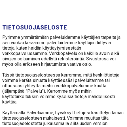
TUOTTEET
AMMATTILAISET
TIETOSUOJASELOSTE
Pyrimme ymmärtämään palveluidemme käyttäjien tarpeita ja
YHTEYSTIEDOT
sen vuoksi keräämme palveluidemme käyttäjiin liittyviä
tietoja, kuten heidän käyttäytymisestään
verkkopalvelussamme. Verkkopalvelu on kaikille avoin eikä
sivujen selaaminen edellytä rekisteröintiä. Sivustossa voi
myös olla erikseen kirjautumista vaativa osio.
Tässä tietosuojaselosteessa kerromme, mitä henkilötietoja
voimme kerätä sinusta käyttäessäsi palveluitamme tai
ottaessasi yhteyttä meihin verkkopalvelumme kautta
(jäljempänä ”Palvelu”). Kerromme myös mihin
käyttötarkoituksiin voimme kyseisiä tietoja mahdollisesti
käyttää.
Käyttämällä Palveluamme, hyväksyt tietojesi käsittelyn tämän
tietosuojaselosteen mukaisesti. Voimme muuttaa tätä
tietosuojaselostetta julkaisemalla siitä uuden version