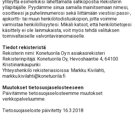
yhteyttä esimerkiksi lähettämällä sähköpostia Rekisterin
ylläpitäjälle. Pyydämme sinua samalla mainitsemaan nimesi,
osoitteesi ja puhelinnumerosi sekä liittämään viestiisi passi-,
ajokortti- tai muun henkilötodistuskopion, jotta voimme
varmistaa henkilöllisyytesi. Mikäli katsot, että henkilötietojesi
käsittely ei ole lainmukaista, voit myös tehdä valituksen
toimivaltaiselle valvontaviranomaiselle.
Tiedot rekisteristä
Rekisterin nimi: Konetuorila Oy:n asiakasrekisteri
Rekisterinpitäjä: Konetuorila Oy, Hevoshaantie 4, 64100
Kristiinankaupunki
Yhteyshenkilö rekisteriasioissa: Markku Kivilahti,
markku.kivilahti@konetuorila.fi
Muutokset tietosuojaselosteeseen
Päivitämme tietosuojaselosteemme muutokset
verkkopalveluumme.
Tietosuojaseloste päivitetty 16.3.2018