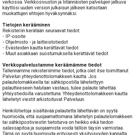
verkossa. Verkkosivuston ja liitännäisten palvelujen jatkuva
käyttösi uuden version julkaisun jälkeen katsotaan
muokattujen ehtojen hyväksynnäksi.
Tietojen kerääminen
Rekisteriin kerätään seuraavat tiedot:
- IP-osoite
- Ohjelmisto - ja laitteistotiedot
- Evästeiden kautta kerättävät tiedot
- Muut asiakkaan suostumuksella kerättävät tiedot
Verkkopalvelustamme keräämämme tiedot
Tallennamme rekisteriimme tiedot, jotka olet itse toimittanut
Palvelun yhteydenottolomakkeen kautta. Jos
palautelomakkeella tai sähköpostilla lähetettyyn
palautteeseen halutaan vastaus, tulee palaute lähettää
yhteystiedoilla varustettuna. Yhteydenottolomakkeen kautta
lähetetyt viestit arkistoituvat Palveluun.
Henkilötietoja sisältävää palautetta lähettävän on syytä
huomioida, että suojaamattomana lähetetyn palautelomakkeen
tai sähköpostiviestin tietoturva on heikko eikä tiedon
salassapitoa ja suojaamista voida tällöin täysin varmistaa.
Tämä on syytä huomioida erityisesti yksityisyyden kannalta