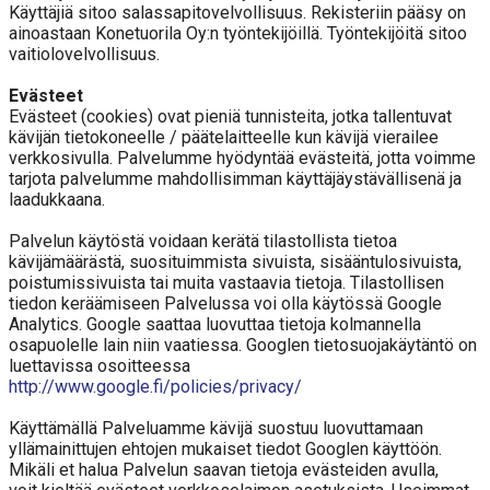
Käyttäjiä sitoo salassapitovelvollisuus. Rekisteriin pääsy on
ainoastaan Konetuorila Oy:n työntekijöillä. Työntekijöitä sitoo
vaitiolovelvollisuus.
Evästeet
Evästeet (cookies) ovat pieniä tunnisteita, jotka tallentuvat
kävijän tietokoneelle / päätelaitteelle kun kävijä vierailee
verkkosivulla. Palvelumme hyödyntää evästeitä, jotta voimme
tarjota palvelumme mahdollisimman käyttäjäystävällisenä ja
laadukkaana.
Palvelun käytöstä voidaan kerätä tilastollista tietoa
kävijämäärästä, suosituimmista sivuista, sisääntulosivuista,
poistumissivuista tai muita vastaavia tietoja. Tilastollisen
tiedon keräämiseen Palvelussa voi olla käytössä Google
Analytics. Google saattaa luovuttaa tietoja kolmannella
osapuolelle lain niin vaatiessa. Googlen tietosuojakäytäntö on
luettavissa osoitteessa
http://www.google.fi/policies/privacy/
Käyttämällä Palveluamme kävijä suostuu luovuttamaan
yllämainittujen ehtojen mukaiset tiedot Googlen käyttöön.
Mikäli et halua Palvelun saavan tietoja evästeiden avulla,