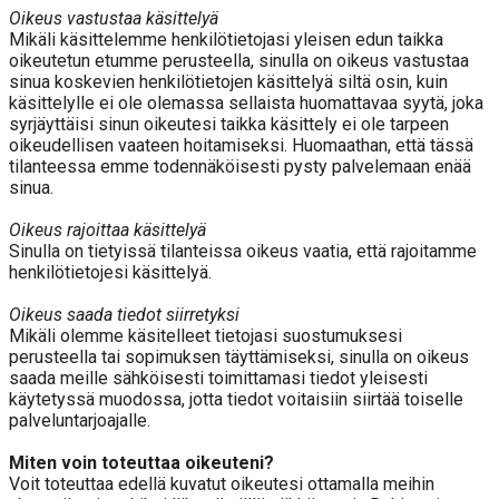
Oikeus vastustaa käsittelyä
Mikäli käsittelemme henkilötietojasi yleisen edun taikka
oikeutetun etumme perusteella, sinulla on oikeus vastustaa
sinua koskevien henkilötietojen käsittelyä siltä osin, kuin
käsittelylle ei ole olemassa sellaista huomattavaa syytä, joka
syrjäyttäisi sinun oikeutesi taikka käsittely ei ole tarpeen
oikeudellisen vaateen hoitamiseksi. Huomaathan, että tässä
tilanteessa emme todennäköisesti pysty palvelemaan enää
sinua.
Oikeus rajoittaa käsittelyä
Sinulla on tietyissä tilanteissa oikeus vaatia, että rajoitamme
henkilötietojesi käsittelyä.
Oikeus saada tiedot siirretyksi
Mikäli olemme käsitelleet tietojasi suostumuksesi
perusteella tai sopimuksen täyttämiseksi, sinulla on oikeus
saada meille sähköisesti toimittamasi tiedot yleisesti
käytetyssä muodossa, jotta tiedot voitaisiin siirtää toiselle
palveluntarjoajalle.
Miten voin toteuttaa oikeuteni?
Voit toteuttaa edellä kuvatut oikeutesi ottamalla meihin