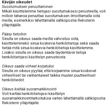
Kävijän oikeudet
Suostumuksen peruuttaminen
Mikäli käsittelemme tietojasi suostumuksesi perusteella, voit
milloin tahansa peruuttaa suostumuksen ilmoittamalla siitä
meille, esimerkiksi lähettämällä sähköpostia Rekisterin
ylläpitäjälle.
Pääsy tietoihin
Sinulla on oikeus saada meiltä vahvistus siitä,
käsittelemmekö sinua koskevia henkilötietoja sekä saada
tietää mitä sinua koskevia henkilötietoja käsittelemme.
Lisäksi sinulla on oikeus saada täydentäviä tietoja
henkilötietojesi käsittelyn perusteista.
Oikeus saada virheet korjatuksi
Sinulla on oikeus pyytää, että korjaamme sinua koskevat
virheelliset tai vanhentuneet taikka muuten puutteelliset
henkilötiedot.
Oikeus kieltää suoramarkkinointi
Voit kieltää henkilötietojesi käsittelyn
suoramarkkinointitarkoituksia varten lähettämällä sähköpostia
Rekisterin ylläpitäjälle.